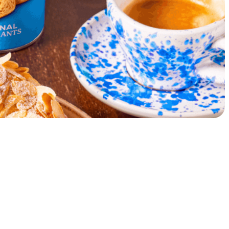
20 min
Tilberedningstid:
6 personer
Opskrift på: