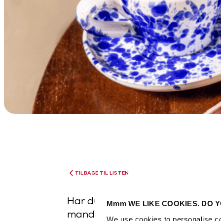
TILBAGE TIL LISTEN
Har du lyst til noget ekstra særli
Mmm WE LIKE COOKIES. DO Y
mandelcroissanter er fyldt me
We use cookies to personalise co